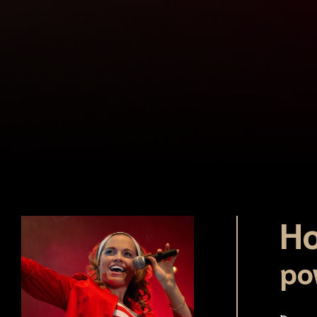
Ho
po