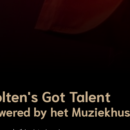
lten's Got Talent
wered by het Muziekhu