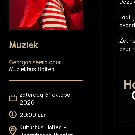
Deze a
Laat 
avond 
Zet h
Muziek
over 
Georganiseerd door:
Muziekhus Holten
zaterdag 31 oktober
2026
20:00 uur
Kulturhus Holten -
Reggeborgh Theater