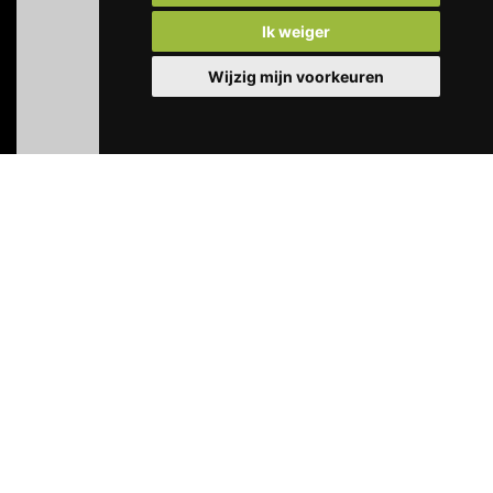
Ik weiger
Wijzig mijn voorkeuren
Copyright 2026 © Stichting Kulturhus Holten
Algemene voorwaarden
Privacyverklaring