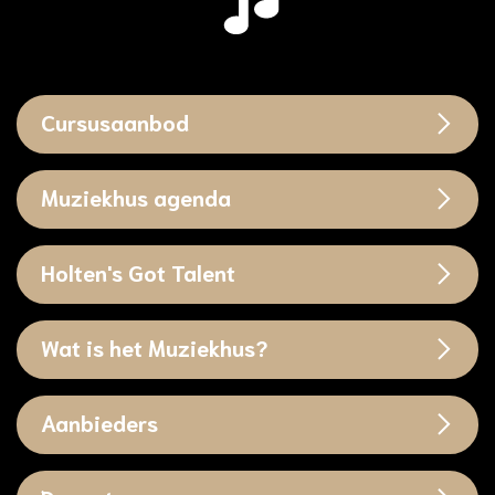
Cursusaanbod
Muziekhus agenda
Holten's Got Talent
Wat is het Muziekhus?
Aanbieders