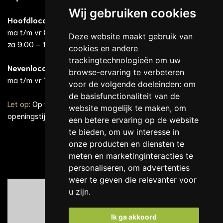
Wij gebruiken cookies
Hoofdlocatie
ma t/m vr 8.30 – 23.00 uur
Deze website maakt gebruik van
za 9.00 – 13.00 uur
cookies en andere
trackingtechnologieën om uw
Nevenlocatie Tuinstraat
browse-ervaring te verbeteren
ma t/m vr 7.00 – 18.00 uur
voor de volgende doeleinden:
om
de basisfunctionaliteit van de
Let op:
Op feest- en vakantiedagen gelden andere
website mogelijk te maken
,
om
openingstijden
een betere ervaring op de website
te bieden
,
om uw interesse in
onze producten en diensten te
meten en marketinginteracties te
personaliseren
,
om advertenties
weer te geven die relevanter voor
u zijn
.
Ik ga akkoord